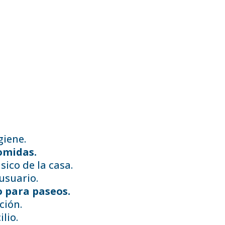
giene.
omidas.
ico de la casa.
usuario.
para paseos.
ción.
lio.