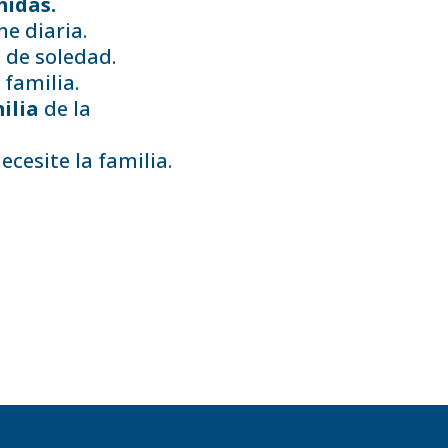
midas.
ne diaria.
n de soledad.
 familia.
ilia
de la
cesite la familia.