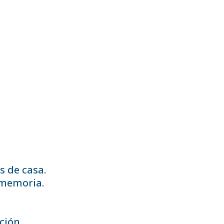
s de casa.
 memoria.
ción.