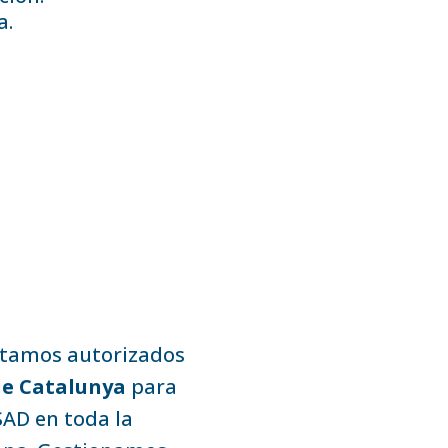
a.
stamos autorizados
de Catalunya
para
SAD en toda la