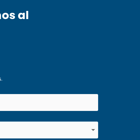
nos al
.