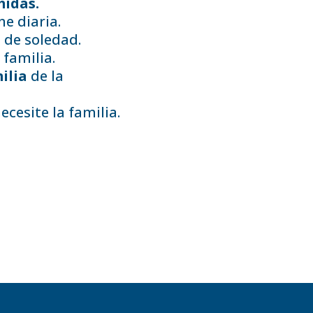
midas.
ne diaria.
n de soledad.
 familia.
ilia
de la
cesite la familia.