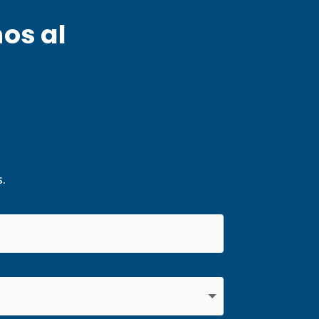
nos al
.