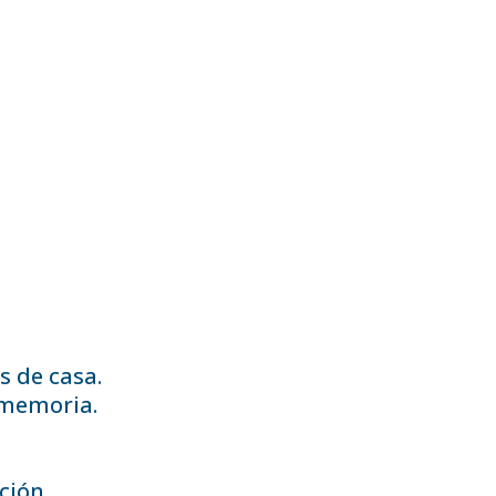
s de casa.
 memoria.
ción.