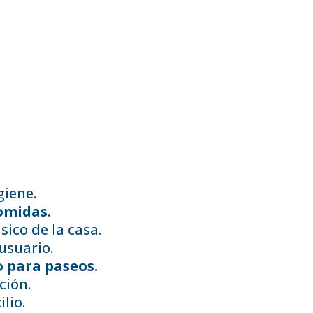
giene.
omidas.
ico de la casa.
usuario.
para paseos.
ción.
lio.