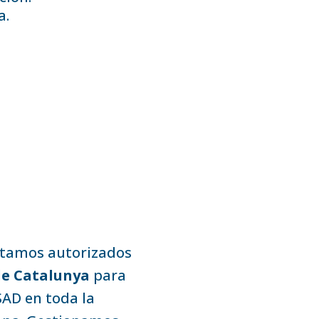
a.
stamos autorizados
de Catalunya
para
SAD en toda la