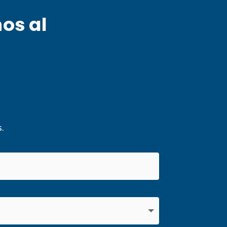
nos al
.