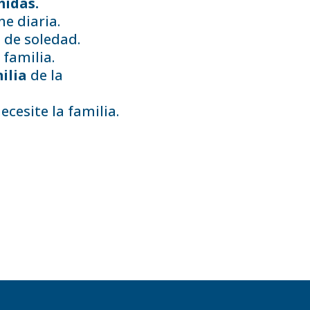
midas.
ne diaria.
n de soledad.
 familia.
ilia
de la
cesite la familia.