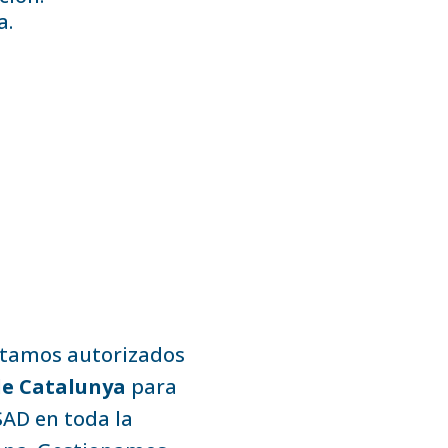
a.
stamos autorizados
de Catalunya
para
SAD en toda la