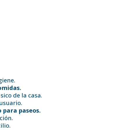
giene.
omidas.
ico de la casa.
usuario.
para paseos.
ción.
lio.