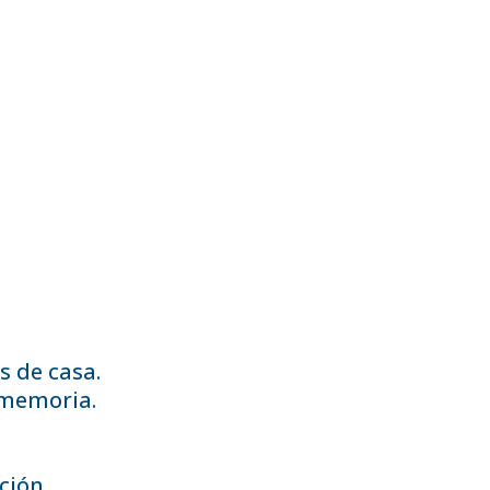
s de casa.
 memoria.
ción.