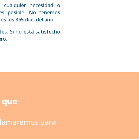
 cualquier necesidad o
tes posible. No tenemos
s los 365 días del año.
es. Si no está satisfecho
ero.
o que
 llamaremos para