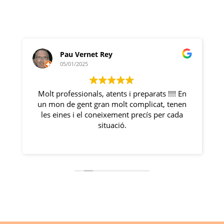
Pau Vernet Rey
05/01/2025
Molt professionals, atents i preparats !!!! En
un mon de gent gran molt complicat, tenen
.
les eines i el coneixement precís per cada
situació.
E